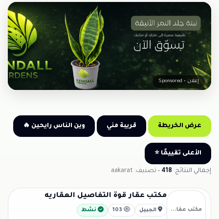
إعلان • Sponsored
عرض الخريطة
قريبة مني
وين الناس رايحين 🔥
الأعلى تقييمًا ⭐
إجمالي النتائج:
418
• تصنيف: aakarat
مكتب عقار قوة التفاصيل العقاريه
مكتب عقا...
الجبيل
103
نشط