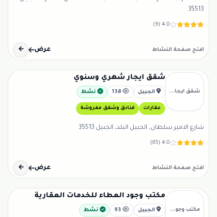
35513
4.0 (9)
عرض
←
افتح صفحة النشاط
شقق ايجار شهري وسنوي
شقق ايجا...
الجبيل
138
نشط
عقارات
فنادق وشقق مفروشة
شارع الامير سلطان، الجبيل البلد، الجبيل 35513
4.0 (85)
عرض
←
افتح صفحة النشاط
مكتب وجود العطاء للخدمات العقارية
مكتب وجو...
الجبيل
93
نشط