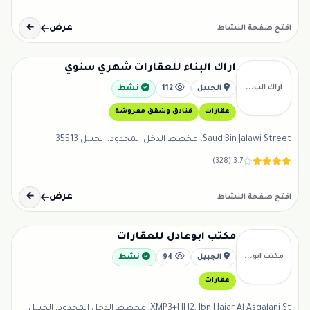
عرض
←
افتح صفحة النشاط
اراك البناء للعقارات شهري سنوي
اراك الب...
الجبيل
112
نشط
عقارات
فنادق وشقق مفروشة
Saud Bin Jalawi Street، مخطط الدخل المحدود، الجبيل 35513
3.7 (328)
عرض
←
افتح صفحة النشاط
مكتب ابوعادل للعقارات
مكتب ابو...
الجبيل
94
نشط
عقارات
XMP3+HH2, Ibn Hajar Al Asqalani St, مخطط الدخل المحدود، الجبيل