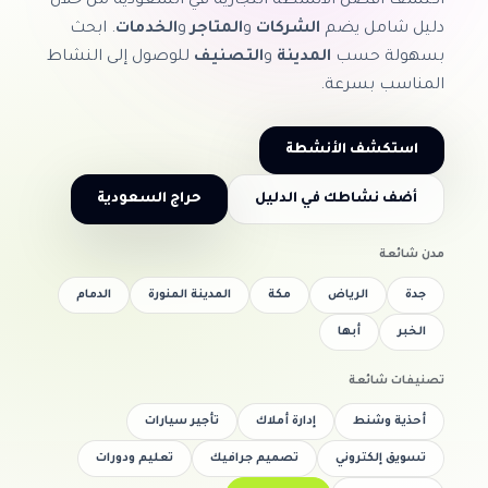
اكتشف أفضل الأنشطة التجارية في السعودية من خلال
دليل شامل يضم
الشركات
و
المتاجر
و
الخدمات
. ابحث
بسهولة حسب
المدينة
و
التصنيف
للوصول إلى النشاط
المناسب بسرعة.
استكشف الأنشطة
أضف نشاطك في الدليل
حراج السعودية
مدن شائعة
جدة
الرياض
مكة
المدينة المنورة
الدمام
الخبر
أبها
تصنيفات شائعة
أحذية وشنط
إدارة أملاك
تأجير سيارات
تسويق إلكتروني
تصميم جرافيك
تعليم ودورات