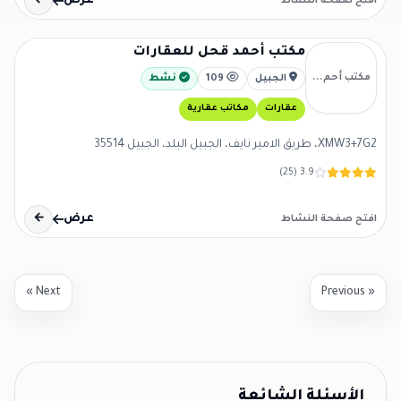
عرض
←
افتح صفحة النشاط
مكتب أحمد قحل للعقارات
مكتب أحم...
الجبيل
109
نشط
عقارات
مكاتب عقارية
XMW3+7G2، طريق الامير نايف، الجبيل البلد، الجبيل 35514
3.9 (25)
عرض
←
افتح صفحة النشاط
Next »
« Previous
الأسئلة الشائعة