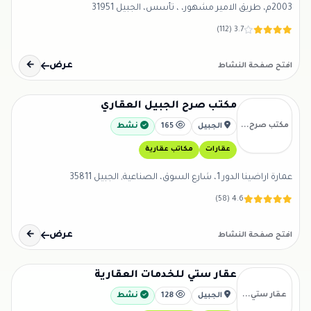
2003م، طريق الامير مشهور، ، تأسس، الجبيل 31951
3.7 (112)
عرض
←
افتح صفحة النشاط
مكتب صرح الجبيل العقاري
مكتب صرح...
الجبيل
165
نشط
عقارات
مكاتب عقارية
عمارة اراضينا الدور 1، شارع السوق، الصناعية, الجبيل 35811
4.6 (58)
عرض
←
افتح صفحة النشاط
عقار ستي للخدمات العقارية
عقار ستي...
الجبيل
128
نشط