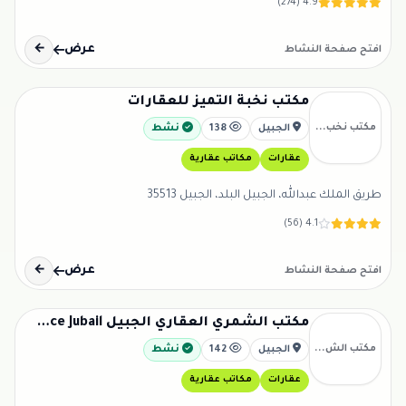
4.9 (274)
عرض
←
افتح صفحة النشاط
مكتب نخبة التميز للعقارات
مكتب نخب...
الجبيل
138
نشط
عقارات
مكاتب عقارية
طريق الملك عبدالله، الجبيل البلد، الجبيل 35513
4.1 (56)
عرض
←
افتح صفحة النشاط
مكتب الشمري العقاري الجبيل Alshammari Real estate Office Jubail
مكتب الش...
الجبيل
142
نشط
عقارات
مكاتب عقارية