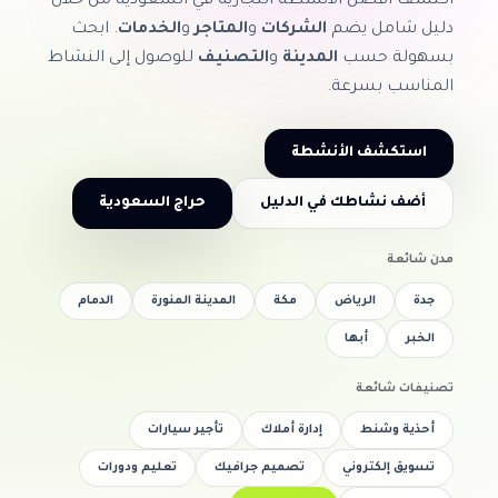
اكتشف أفضل الأنشطة التجارية في السعودية من خلال
دليل شامل يضم
الشركات
و
المتاجر
و
الخدمات
. ابحث
بسهولة حسب
المدينة
و
التصنيف
للوصول إلى النشاط
المناسب بسرعة.
استكشف الأنشطة
أضف نشاطك في الدليل
حراج السعودية
مدن شائعة
جدة
الرياض
مكة
المدينة المنورة
الدمام
الخبر
أبها
تصنيفات شائعة
أحذية وشنط
إدارة أملاك
تأجير سيارات
تسويق إلكتروني
تصميم جرافيك
تعليم ودورات