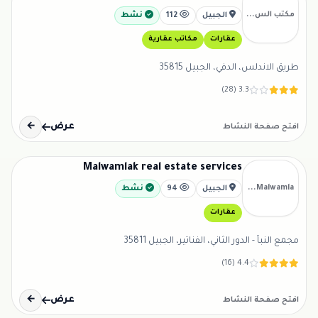
مكتب الس...
الجبيل
112
نشط
عقارات
مكاتب عقارية
طريق الاندلس، الدفي، الجبيل 35815
3.3 (28)
عرض
←
افتح صفحة النشاط
Malwamlak real estate services
Malwamla...
الجبيل
94
نشط
عقارات
مجمع النبأ - الدور الثاني، الفناتير، الجبيل 35811
4.4 (16)
عرض
←
افتح صفحة النشاط