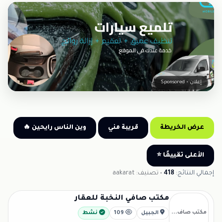
إعلان • Sponsored
عرض الخريطة
قريبة مني
وين الناس رايحين 🔥
الأعلى تقييمًا ⭐
إجمالي النتائج:
418
• تصنيف: aakarat
مكتب صافي النخبة للعقار
مكتب صاف...
الجبيل
109
نشط